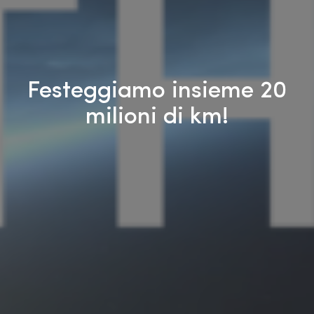
Festeggiamo insieme 20
milioni di km!