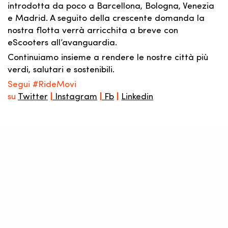
introdotta da poco a Barcellona, Bologna, Venezia
e Madrid. A seguito della crescente domanda la
nostra flotta verrà arricchita a breve con
eScooters all’avanguardia.
Continuiamo insieme a rendere le nostre città più
verdi, salutari e sostenibili.
Segui #RideMovi
su
Twitter
|
Instagram
|
Fb
|
Linkedin
Share
Anniversary
Bicicletta
Bicycle
Bikesharing
Birthday
Celebrate
Community
Earth
Ebike