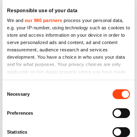
Responsible use of your data
We and
our 980 partners
process your personal data,
e.g. your IP-number, using technology such as cookies to
store and access information on your device in order to
serve personalized ads and content, ad and content
measurement, audience research and services
development. You have a choice in who uses your data
and for what purposes. Your privacy choices are only
applicable on this digital property where you have made
your choices. You can change or withdraw your consent
any time from the Cookie Declaration or by clicking on
Consent
the Privacy trigger icon.
Necessary
Selection
Find out more about how your personal data is processed
Preferences
Welcome RideMovi!
and set your preferences in the
details section
.
We use cookies to personalise content and ads, to
Statistics
Pedaliamo tutti insieme verso un 2021 sempre più