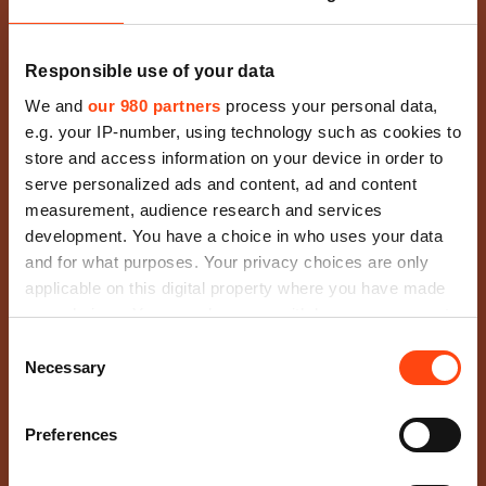
Responsible use of your data
We and
our 980 partners
process your personal data,
e.g. your IP-number, using technology such as cookies to
store and access information on your device in order to
serve personalized ads and content, ad and content
measurement, audience research and services
development. You have a choice in who uses your data
and for what purposes. Your privacy choices are only
applicable on this digital property where you have made
your choices. You can change or withdraw your consent
any time from the Cookie Declaration or by clicking on
Consent
the Privacy trigger icon.
Necessary
Selection
Find out more about how your personal data is processed
Preferences
and set your preferences in the
details section
.